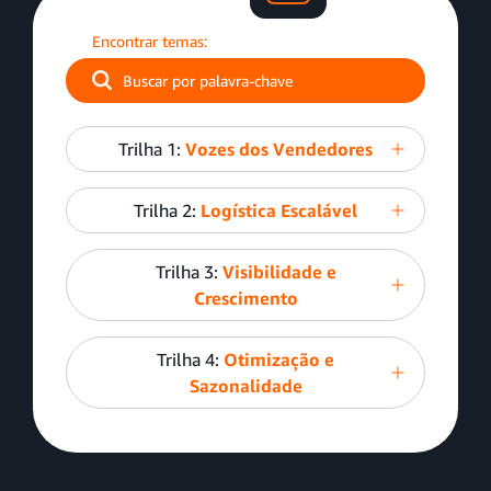
Encontrar temas:
Trilha 1:
Vozes dos Vendedores
Trilha 2:
Logística Escalável
Trilha 3:
Visibilidade e
Crescimento
Trilha 4:
Otimização e
Sazonalidade