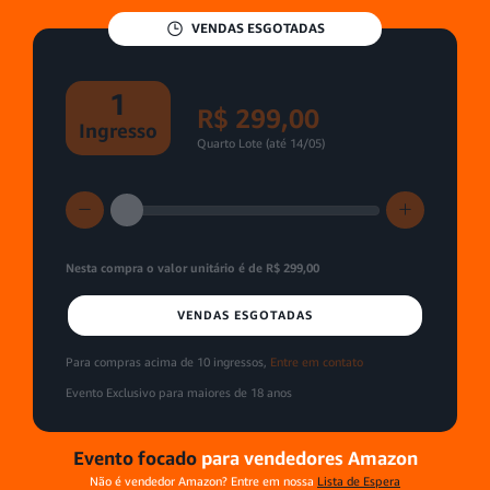
VENDAS ESGOTADAS
1
R$ 299,00
Ingresso
Quarto Lote (até 14/05)
Nesta compra o valor
unitário é de
R$ 299,00
VENDAS ESGOTADAS
Para compras acima de 10 ingressos,
Entre em contato
Evento Exclusivo para
maiores de 18 anos
Evento focado
para vendedores Amazon
Não é vendedor Amazon? Entre em nossa
Lista de Espera